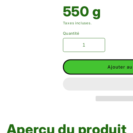
â
550 g
Taxes incluses.
Quantité
Ajouter au
Aperçu du produit