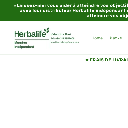
et
⭐Laissez-moi vous aider à atteindre vos objectif
passer
avec leur distributeur Herbalife indépendant
au
atteindre vos obj
contenu
Home
Packs
⭐ FRAIS DE LIVR
Passer aux
informations
produits